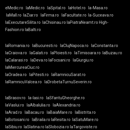
eMedic.ro
laMedic.ro
laSpital.ro
laHotel.ro
la-Masa.ro
laMall.ro
laZiar.ro
laFirma.ro
laFacultate.ro
la-Suceava.ro
laExecutareSilita.ro
laChisinau.ro
laPiatraNeamt.ro
High-
Fashion.ro
laBalti.ro
laRomania.ro
laBucuresti.ro
laClujNapoca.ro
laConstanta.ro
laCraiova.ro
laGalati.ro
laPloiesti.ro
laTimisoara.ro
laBuzau.ro
laCalarasi.ro
laDeva.ro
laFocsani.ro
laGiurgiu.ro
laMiercureaCiuc.ro
laOradea.ro
laPitesti.ro
laRamnicuSarat.ro
laRamnicuValcea.ro
laDrobetaTurnuSeverin.ro
laBrasov.ro
la-Iasi.ro
laSfantuGheorghe.ro
laVaslui.ro
laAlbaIulia.ro
laAlexandria.ro
laArad.ro
laBacau.ro
laBaiaMare.ro
laBistrita.ro
laBotosani.ro
laBraila.ro
laResita.ro
laSatuMare.ro
laSibiu.ro
laSlatina.ro
laSlobozia.ro
laTargoviste.ro