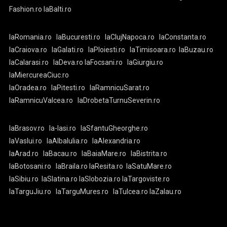
Fashion.ro
laBalti.ro
laRomania.ro
laBucuresti.ro
laClujNapoca.ro
laConstanta.ro
laCraiova.ro
laGalati.ro
laPloiesti.ro
laTimisoara.ro
laBuzau.ro
laCalarasi.ro
laDeva.ro
laFocsani.ro
laGiurgiu.ro
laMiercureaCiuc.ro
laOradea.ro
laPitesti.ro
laRamnicuSarat.ro
laRamnicuValcea.ro
laDrobetaTurnuSeverin.ro
laBrasov.ro
la-Iasi.ro
laSfantuGheorghe.ro
laVaslui.ro
laAlbaIulia.ro
laAlexandria.ro
laArad.ro
laBacau.ro
laBaiaMare.ro
laBistrita.ro
laBotosani.ro
laBraila.ro
laResita.ro
laSatuMare.ro
laSibiu.ro
laSlatina.ro
laSlobozia.ro
laTargoviste.ro
laTarguJiu.ro
laTarguMures.ro
laTulcea.ro
laZalau.ro