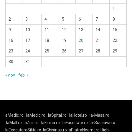
1
2
3
4
5
6
7
8
9
10
11
12
13
14
15
16
17
18
19
20
21
22
23
24
25
26
27
28
29
30
31
« nov.
feb. »
eMedic.ro
laMedic.ro
laSpital.ro
laHotel.ro
la-Masa.ro
laMall.ro
laZiar.ro
laFirma.ro
laFacultate.ro
la-Suceava.ro
laExecutareSilita.ro
laChisinau.ro
laPiatraNeamt.ro
High-