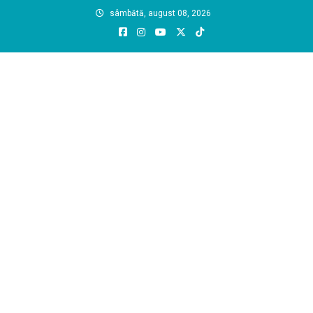
Skip
sâmbătă, august 08, 2026
to
content