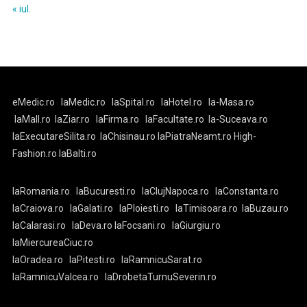
« iul.
eMedic.ro
laMedic.ro
laSpital.ro
laHotel.ro
la-Masa.ro
laMall.ro
laZiar.ro
laFirma.ro
laFacultate.ro
la-Suceava.ro
laExecutareSilita.ro
laChisinau.ro
laPiatraNeamt.ro
High-
Fashion.ro
laBalti.ro
laRomania.ro
laBucuresti.ro
laClujNapoca.ro
laConstanta.ro
laCraiova.ro
laGalati.ro
laPloiesti.ro
laTimisoara.ro
laBuzau.ro
laCalarasi.ro
laDeva.ro
laFocsani.ro
laGiurgiu.ro
laMiercureaCiuc.ro
laOradea.ro
laPitesti.ro
laRamnicuSarat.ro
laRamnicuValcea.ro
laDrobetaTurnuSeverin.ro