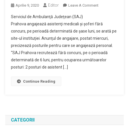
Editor
On
Aprilie 9, 2020
Leave A Comment
Serviciul
Serviciul de Ambulanţă Judeţean (SAJ)
De
Prahova angajează asistenţi medicali şi şoferi fără
Ambulanţă
concurs, pe perioadă determinată de şase luni, se arată pe
Prahova
site-ul instituţiei. Anunţul de angajare, postat miercuri,
Angajează
Asistenţi
precizează posturile pentru care se angajează personal.
Medicali
“SAJ Prahova recrutează fără concurs, pe o perioadă
Şi
determinată de 6 luni, pentru ocuparea următoarelor
Şoferi,
posturi: 2 posturi de asistent […]
Pe
Perioadă
Continue Reading
Determinată
CATEGORII