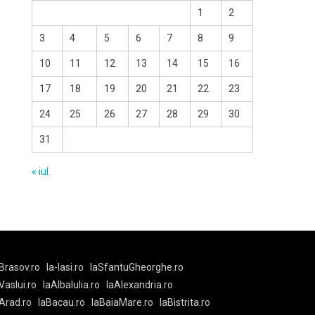
1
2
3
4
5
6
7
8
9
10
11
12
13
14
15
16
17
18
19
20
21
22
23
24
25
26
27
28
29
30
31
« iul.
Brasov.ro
la-Iasi.ro
laSfantuGheorghe.ro
aVaslui.ro
laAlbaIulia.ro
laAlexandria.ro
Arad.ro
laBacau.ro
laBaiaMare.ro
laBistrita.ro