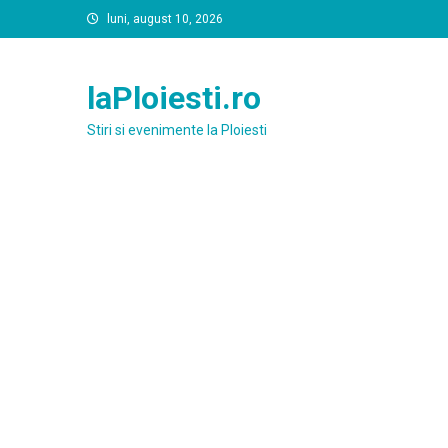
Skip
luni, august 10, 2026
to
content
laPloiesti.ro
Stiri si evenimente la Ploiesti