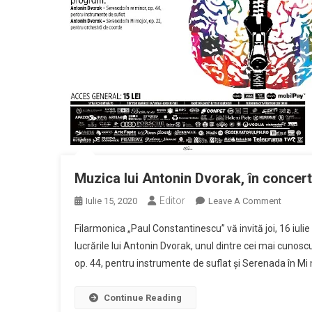
Muzica lui Antonin Dvorak, în concertu
Editor
On
Iulie 15, 2020
Leave A Comment
Muzica
Filarmonica „Paul Constantinescu” vă invită joi, 16 iuli
Lui
lucrările lui Antonin Dvorak, unul dintre cei mai cunoscu
Antonin
op. 44, pentru instrumente de suflat şi Serenada în Mi m
Dvorak,
În
Concert
Continue Reading