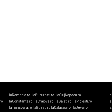
laRomania.ro
laBucuresti.ro
laClujNapoca.ro
la
ro
laConstanta.ro
laCraiova.ro
laGalati.ro
laPloiesti.ro
l
laTimisoara.ro
laBuzau.ro
laCalarasi.ro
laDeva.ro
la