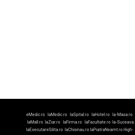
eMedic.ro
laMedic.ro
laSpital.ro
laHotel.ro
la-Masa.ro
laMall.ro
laZiar.ro
laFirma.ro
laFacultate.ro
la-Suceava.
laExecutareSilita.ro
laChisinau.ro
laPiatraNeamt.ro
High-