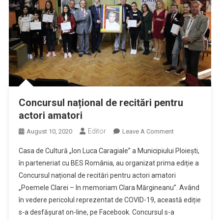
Concursul național de recitări pentru
actori amatori
Editor
On
August 10, 2020
Leave A Comment
Concursul
Casa de Cultură „Ion Luca Caragiale” a Municipiului Ploieşti,
Național
în parteneriat cu BES România, au organizat prima ediție a
De
Concursul național de recitări pentru actori amatori
Recitări
„Poemele Clarei – In memoriam Clara Mărgineanu”. Având
Pentru
Actori
în vedere pericolul reprezentat de COVID-19, această ediție
Amatori
s-a desfășurat on-line, pe Facebook. Concursul s-a