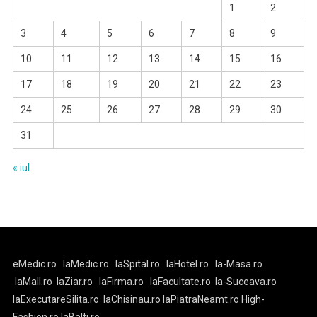
1
2
3
4
5
6
7
8
9
10
11
12
13
14
15
16
17
18
19
20
21
22
23
24
25
26
27
28
29
30
31
« iul.
eMedic.ro
laMedic.ro
laSpital.ro
laHotel.ro
la-Masa.ro
laMall.ro
laZiar.ro
laFirma.ro
laFacultate.ro
la-Suceava.ro
laExecutareSilita.ro
laChisinau.ro
laPiatraNeamt.ro
High-
Fashion.ro
laBalti.ro