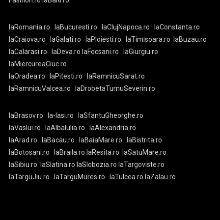
laRomania.ro
laBucuresti.ro
laClujNapoca.ro
laConstanta.ro
laCraiova.ro
laGalati.ro
laPloiesti.ro
laTimisoara.ro
laBuzau.ro
laCalarasi.ro
laDeva.ro
laFocsani.ro
laGiurgiu.ro
laMiercureaCiuc.ro
laOradea.ro
laPitesti.ro
laRamnicuSarat.ro
laRamnicuValcea.ro
laDrobetaTurnuSeverin.ro
laBrasov.ro
la-Iasi.ro
laSfantuGheorghe.ro
laVaslui.ro
laAlbaIulia.ro
laAlexandria.ro
laArad.ro
laBacau.ro
laBaiaMare.ro
laBistrita.ro
laBotosani.ro
laBraila.ro
laResita.ro
laSatuMare.ro
laSibiu.ro
laSlatina.ro
laSlobozia.ro
laTargoviste.ro
laTarguJiu.ro
laTarguMures.ro
laTulcea.ro
laZalau.ro