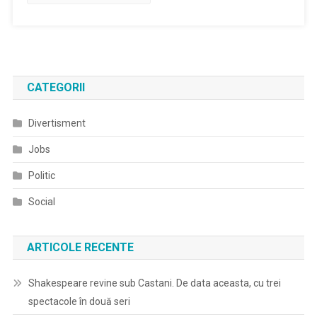
Administrative,
Creșterea
Competentelor
Și
A
CATEGORII
Nivelului
De
Divertisment
Calitate
A
Jobs
Serviciilor
Politic
Publice
Pentru
Social
Cetățeni
Și
Mediul
ARTICOLE RECENTE
De
Afaceri
Shakespeare revine sub Castani. De data aceasta, cu trei
La
spectacole în două seri
Nivelul