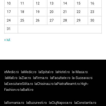
10
11
12
13
14
15
16
17
18
19
20
21
22
23
24
25
26
27
28
29
30
31
« iul.
eMedic.ro
laMedic.ro
laSpital.ro
laHotel.ro
la-Masa.ro
laMall.ro
laZiar.ro
laFirma.ro
laFacultate.ro
la-Suceava.ro
laExecutareSilita.ro
laChisinau.ro
laPiatraNeamt.ro
High-
Fashion.ro
laBalti.ro
laRomania.ro
laBucuresti.ro
laClujNapoca.ro
laConstanta.ro