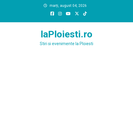
Skip
marți, august 04, 2026
to
content
laPloiesti.ro
Stiri si evenimente la Ploiesti