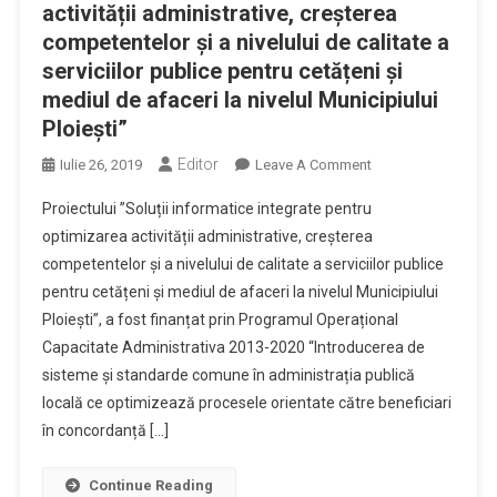
activității administrative, creșterea
competentelor și a nivelului de calitate a
serviciilor publice pentru cetățeni și
mediul de afaceri la nivelul Municipiului
Ploiești”
Editor
On
Iulie 26, 2019
Leave A Comment
Primăria
Proiectului ”Soluții informatice integrate pentru
Municipiului
optimizarea activității administrative, creșterea
Ploiești
competentelor și a nivelului de calitate a serviciilor publice
A
pentru cetățeni și mediul de afaceri la nivelul Municipiului
Câștigat
Finanțarea
Ploiești”, a fost finanțat prin Programul Operațional
Proiectului
Capacitate Administrativa 2013-2020 “Introducerea de
”Soluții
sisteme și standarde comune în administrația publică
Informatice
locală ce optimizează procesele orientate către beneficiari
Integrate
în concordanță […]
Pentru
Optimizarea
Continue Reading
Activității