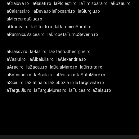
laCraiova.ro
laGalati.ro
laPloiesti.ro
laTimisoara.ro
laBuzau.ro
laCalarasi.ro
laDeva.ro
laFocsani.ro
laGiurgiu.ro
laMiercureaCiuc.ro
laOradea.ro
laPitesti.ro
laRamnicuSarat.ro
laRamnicuValcea.ro
laDrobetaTurnuSeverin.ro
laBrasov.ro
la-Iasi.ro
laSfantuGheorghe.ro
laVaslui.ro
laAlbaIulia.ro
laAlexandria.ro
laArad.ro
laBacau.ro
laBaiaMare.ro
laBistrita.ro
laBotosani.ro
laBraila.ro
laResita.ro
laSatuMare.ro
laSibiu.ro
laSlatina.ro
laSlobozia.ro
laTargoviste.ro
laTarguJiu.ro
laTarguMures.ro
laTulcea.ro
laZalau.ro