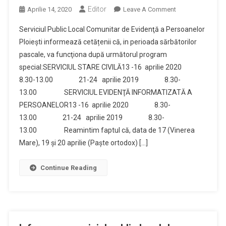
Editor
On
Aprilie 14, 2020
Leave A Comment
Program
Serviciul Public Local Comunitar de Evidenţă a Persoanelor
Special
Ploieşti informează cetățenii că, in perioada sărbătorilor
De
pascale, va funcţiona după următorul program
Paste
special:SERVICIUL STARE CIVILĂ13 -16 aprilie 2020
La
Serviciul
8.30-13.00 21-24 aprilie 2019 8.30-
Public
13.00 SERVICIUL EVIDENŢĂ INFORMATIZATĂ A
Comunitar
PERSOANELOR13 -16 aprilie 2020 8.30-
Local
13.00 21-24 aprilie 2019 8.30-
De
13.00 Reamintim faptul că, data de 17 (Vinerea
Evidenta
Mare), 19 și 20 aprilie (Paște ortodox) […]
A
Persoanelor
Continue Reading