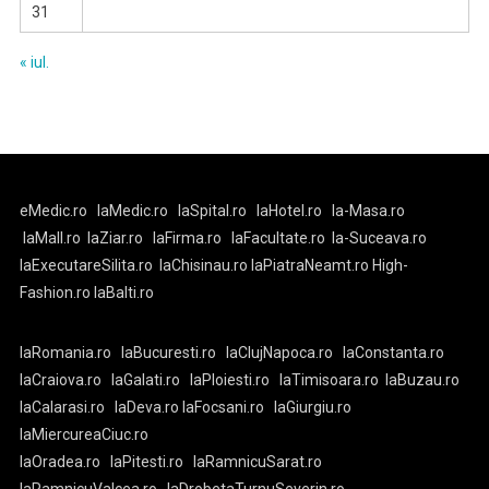
31
« iul.
eMedic.ro
laMedic.ro
laSpital.ro
laHotel.ro
la-Masa.ro
laMall.ro
laZiar.ro
laFirma.ro
laFacultate.ro
la-Suceava.ro
laExecutareSilita.ro
laChisinau.ro
laPiatraNeamt.ro
High-
Fashion.ro
laBalti.ro
laRomania.ro
laBucuresti.ro
laClujNapoca.ro
laConstanta.ro
laCraiova.ro
laGalati.ro
laPloiesti.ro
laTimisoara.ro
laBuzau.ro
laCalarasi.ro
laDeva.ro
laFocsani.ro
laGiurgiu.ro
laMiercureaCiuc.ro
laOradea.ro
laPitesti.ro
laRamnicuSarat.ro