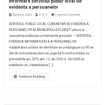
Informare serviciul public local de
evidenta a persoanelor
Editor
On
Aprilie 6, 2020
Leave A Comment
Informare
SERVICIUL PUBLIC LOCAL COMUNITAR DE EVIDENŢĂ A
Serviciul
PERSOANELOR AL MUNICIPIULUI PLOIEŞTI aduce la
Public
cunoştinţa publicului următoarele precizări: – SERVICIUL
Local
EVIDENŢA INFORMATIZATĂ A PERSOANELOR:
De
Evidenta
Valabilitatea actelor de identitate se prelungește cu 90 de
A
zile de la încetarea stării de urgență În conformitate cu
Persoanelor
prevederile art. 33^2 alin. (1) din OUG nr. 34/2020 se
stabilește că „Valabilitatea […]
Continue Reading