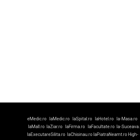
eMedic.ro
laMedic.ro
laSpital.ro
laHotel.ro
la-Masa.ro
laMall.ro
laZiar.ro
laFirma.ro
laFacultate.ro
la-Suceava.
laExecutareSilita.ro
laChisinau.ro
laPiatraNeamt.ro
High-