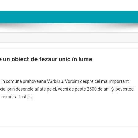
e un obiect de tezaur unic în lume
On
Coiful
să, în comuna prahoveana Vărbilău. Vorbim despre cel mai important
Getic
ecial prin desenele aflate pe el, vechi de peste 2500 de ani. Și povestea
De
 tezaur a fost […]
Aur,
Întors
Acasă.
Este
Un
Obiect