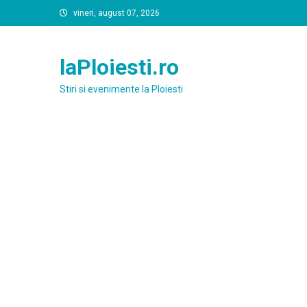
Skip
vineri, august 07, 2026
to
content
laPloiesti.ro
Stiri si evenimente la Ploiesti