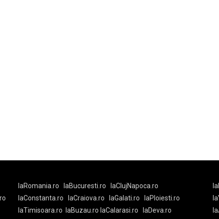
laRomania.ro
laBucuresti.ro
laClujNapoca.ro
la
ro
laConstanta.ro
laCraiova.ro
laGalati.ro
laPloiesti.ro
l
laTimisoara.ro
laBuzau.ro
laCalarasi.ro
laDeva.ro
la