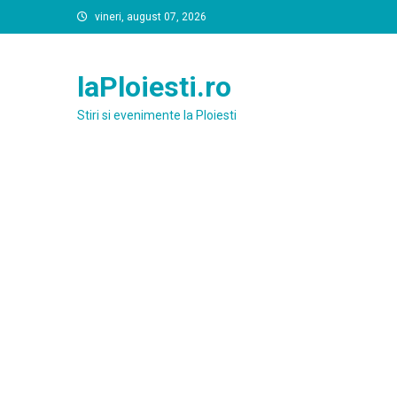
Skip
vineri, august 07, 2026
to
content
laPloiesti.ro
Stiri si evenimente la Ploiesti