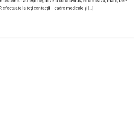
 testele lor au ieşit negative la coronavirus, informează, marţi, DSP
 efectuate la toţi contacţii – cadre medicale şi […]
lul
ţean
nţă
şti
tiv
D-
emat
re