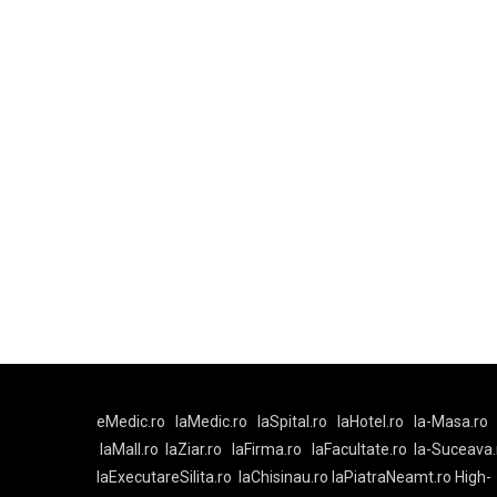
eMedic.ro
laMedic.ro
laSpital.ro
laHotel.ro
la-Masa.ro
laMall.ro
laZiar.ro
laFirma.ro
laFacultate.ro
la-Suceava.
laExecutareSilita.ro
laChisinau.ro
laPiatraNeamt.ro
High-