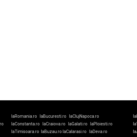
laRomania.ro
laBucuresti.ro
laClujNapoca.ro
la
ro
laConstanta.ro
laCraiova.ro
laGalati.ro
laPloiesti.ro
l
laTimisoara.ro
laBuzau.ro
laCalarasi.ro
laDeva.ro
la