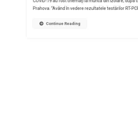
COVID-19 au fost chemaţi la muncă din izolare, după ce
De
Prahova. “Având în vedere rezultatele testărilor RT-PCR
La
Spita
Jude
Continue Reading
De
Urge
Ploie
Cu
Test
Nega
La
COVI
19,
Rech
Din
Izola