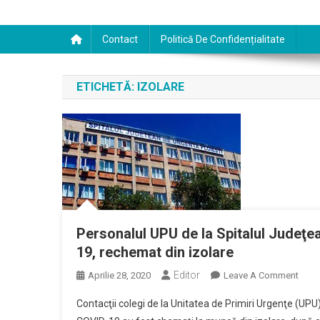
Contact
Politică De Confidențialitate
ETICHETĂ:
IZOLARE
Personalul UPU de la Spitalul Judeţea
19, rechemat din izolare
Editor
On
Aprilie 28, 2020
Leave A Comment
Perso
Contacţii colegi de la Unitatea de Primiri Urgenţe (UPU)
UPU