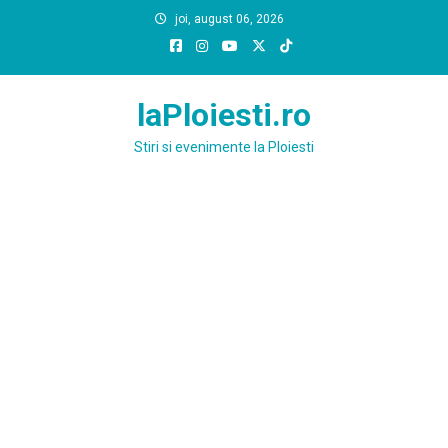
Skip
joi, august 06, 2026
to
content
laPloiesti.ro
Stiri si evenimente la Ploiesti