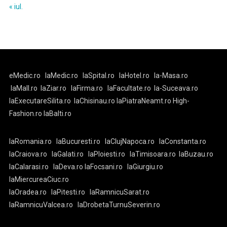
« iul.
eMedic.ro
laMedic.ro
laSpital.ro
laHotel.ro
la-Masa.ro
laMall.ro
laZiar.ro
laFirma.ro
laFacultate.ro
la-Suceava.ro
laExecutareSilita.ro
laChisinau.ro
laPiatraNeamt.ro
High-
Fashion.ro
laBalti.ro
laRomania.ro
laBucuresti.ro
laClujNapoca.ro
laConstanta.ro
laCraiova.ro
laGalati.ro
laPloiesti.ro
laTimisoara.ro
laBuzau.ro
laCalarasi.ro
laDeva.ro
laFocsani.ro
laGiurgiu.ro
laMiercureaCiuc.ro
laOradea.ro
laPitesti.ro
laRamnicuSarat.ro
laRamnicuValcea.ro
laDrobetaTurnuSeverin.ro