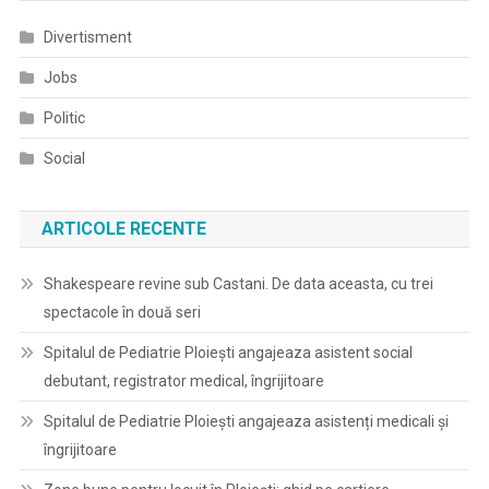
Revoluţiei
Române
Divertisment
Şi
Jobs
A
Libertăţii,
Politic
Duminică
–
Social
22
Decembrie
ARTICOLE RECENTE
2019.
Shakespeare revine sub Castani. De data aceasta, cu trei
spectacole în două seri
Spitalul de Pediatrie Ploieşti angajeaza asistent social
debutant, registrator medical, îngrijitoare
Spitalul de Pediatrie Ploieşti angajeaza asistenți medicali și
îngrijitoare