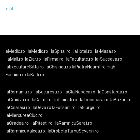
« iul.
eMedic.ro
laMedic.ro
laSpital.ro
laHotel.ro
la-Masa.ro
laMall.ro
laZiar.ro
laFirma.ro
laFacultate.ro
la-Suceava.ro
laExecutareSilita.ro
laChisinau.ro
laPiatraNeamt.ro
High-
Fashion.ro
laBalti.ro
laRomania.ro
laBucuresti.ro
laClujNapoca.ro
laConstanta.ro
laCraiova.ro
laGalati.ro
laPloiesti.ro
laTimisoara.ro
laBuzau.ro
laCalarasi.ro
laDeva.ro
laFocsani.ro
laGiurgiu.ro
laMiercureaCiuc.ro
laOradea.ro
laPitesti.ro
laRamnicuSarat.ro
laRamnicuValcea.ro
laDrobetaTurnuSeverin.ro