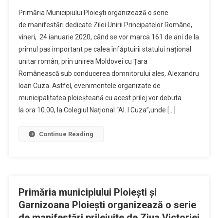
Manifestari
Primăria Municipiului Ploiești organizează o serie
Dedicate
de manifestări dedicate Zilei Unirii Principatelor Române,
Zilei
vineri, 24 ianuarie 2020, când se vor marca 161 de ani de la
Unirii
primul pas important pe calea înfăptuirii statului național
Principatelor
Romane
unitar român, prin unirea Moldovei cu Țara
Românească sub conducerea domnitorului ales, Alexandru
Ioan Cuza. Astfel, evenimentele organizate de
municipalitatea ploieșteană cu acest prilej vor debuta
la ora 10.00, la Colegiul Național “Al. I Cuza”,unde […]
Continue Reading
Primăria municipiului Ploieşti şi
Garnizoana Ploieşti organizează o serie
de manifestări prilejuite de Ziua Victoriei