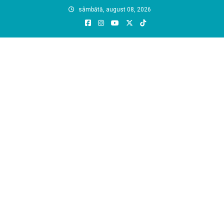
Skip
sâmbătă, august 08, 2026
to
content