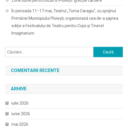
Zone bune pentru locuit în Ploiești: ghid pe cartiere
În perioada 11–17 mai, Teatrul „Toma Caragiu”, cu sprijinul
Primăriei Municipiului Ploiești, organizează cea de-a șaptea
ediție a Festivalului de Teatru pentru Copii și Tineret
Imaginarium
Caută
după:
COMENTARII RECENTE
ARHIVE
iulie 2026
iunie 2026
mai 2026