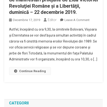
Revoluţiei Române şi a Libertăţii,
duminică – 22 decembrie 2019.
Editor
On
Decembrie 17, 2019
Leave A Comment
Primăria
Astfel, începând cu ora 9,30, la cimitirele Bolovani, Viişoara
Municipiului
şi Eternitatea se vor desfăşura simultan activităţi în cadrul
Ploieşti
cărora va fi cinstită memoria eroilor Revoluţiei din 1989. Se
Şi
vor oficia servicii religioase şi se vor depune coroane şi
Garnizoana
Ploieşti
jerbe de flori.Totodată, la monumentul din faţa Palatului
Organizează
Administrativ vor fi organizate, începând cu ora 10,30, o […]
O
Serie
Continue Reading
De
Manifestări
Prilejuite
De
Ziua
Victoriei
CATEGORII