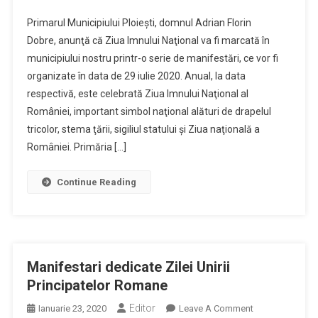
Ziua
Primarul Municipiului Ploieşti, domnul Adrian Florin
Imnului
Dobre, anunţă că Ziua Imnului Naţional va fi marcată în
Naţional
municipiului nostru printr-o serie de manifestări, ce vor fi
Va
organizate în data de 29 iulie 2020. Anual, la data
Fi
Marcata
respectivă, este celebrată Ziua Imnului Naţional al
In
României, important simbol naţional alături de drapelul
Ploiesti
tricolor, stema ţării, sigiliul statului şi Ziua naţională a
Printr-
României. Primăria […]
O
Serie
Continue Reading
De
Manifestari
Manifestari dedicate Zilei Unirii
Principatelor Romane
Editor
On
Ianuarie 23, 2020
Leave A Comment