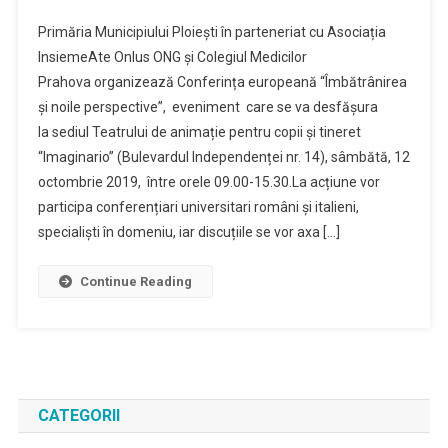
Conferinta
Primăria Municipiului Ploiești în parteneriat cu Asociația
Europeana
InsiemeAte Onlus ONG și Colegiul Medicilor
„Imbatranire
Prahova organizează Conferința europeană “Îmbătrânirea
Si
și noile perspective”, eveniment care se va desfășura
Noile
Perspective”
la sediul Teatrului de animație pentru copii și tineret
“Imaginario” (Bulevardul Independenței nr. 14), sâmbătă, 12
octombrie 2019, între orele 09.00-15.30.La acțiune vor
participa conferențiari universitari români și italieni,
specialiști în domeniu, iar discuțiile se vor axa […]
Continue Reading
CATEGORII