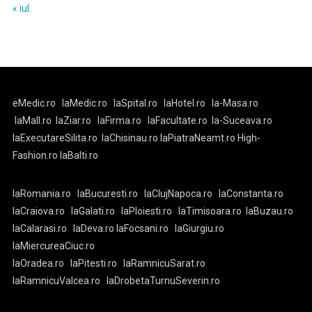
« iul.
eMedic.ro
laMedic.ro
laSpital.ro
laHotel.ro
la-Masa.ro
laMall.ro
laZiar.ro
laFirma.ro
laFacultate.ro
la-Suceava.ro
laExecutareSilita.ro
laChisinau.ro
laPiatraNeamt.ro
High-
Fashion.ro
laBalti.ro
laRomania.ro
laBucuresti.ro
laClujNapoca.ro
laConstanta.ro
laCraiova.ro
laGalati.ro
laPloiesti.ro
laTimisoara.ro
laBuzau.ro
laCalarasi.ro
laDeva.ro
laFocsani.ro
laGiurgiu.ro
laMiercureaCiuc.ro
laOradea.ro
laPitesti.ro
laRamnicuSarat.ro
laRamnicuValcea.ro
laDrobetaTurnuSeverin.ro