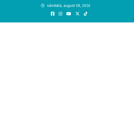
Skip
sâmbătă, august 08, 2026
to
content