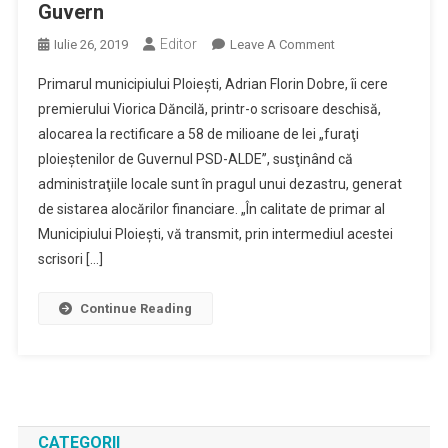
Guvern
Editor
On
Iulie 26, 2019
Leave A Comment
Primarul
Primarul municipiului Ploieşti, Adrian Florin Dobre, îi cere
Ploieştiului:
premierului Viorica Dăncilă, printr-o scrisoare deschisă,
Primăriile
alocarea la rectificare a 58 de milioane de lei „furaţi
Sunt
ploieştenilor de Guvernul PSD-ALDE”, susţinând că
În
Pragul
administraţiile locale sunt în pragul unui dezastru, generat
Unui
de sistarea alocărilor financiare. „În calitate de primar al
Dezastru,
Municipiului Ploieşti, vă transmit, prin intermediul acestei
Generat
scrisori […]
De
Sistarea
Continue Reading
Alocărilor
Financiare
Dinspre
Guvern
CATEGORII