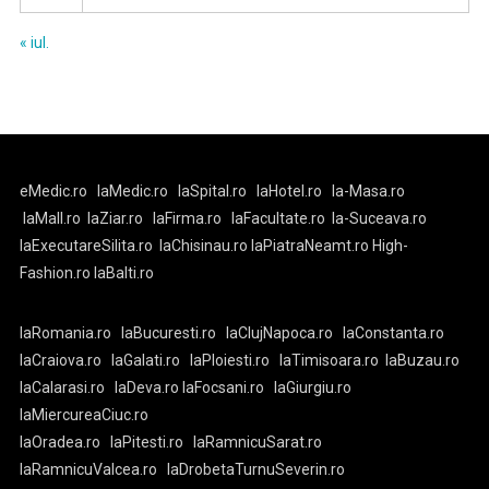
« iul.
eMedic.ro
laMedic.ro
laSpital.ro
laHotel.ro
la-Masa.ro
laMall.ro
laZiar.ro
laFirma.ro
laFacultate.ro
la-Suceava.ro
laExecutareSilita.ro
laChisinau.ro
laPiatraNeamt.ro
High-
Fashion.ro
laBalti.ro
laRomania.ro
laBucuresti.ro
laClujNapoca.ro
laConstanta.ro
laCraiova.ro
laGalati.ro
laPloiesti.ro
laTimisoara.ro
laBuzau.ro
laCalarasi.ro
laDeva.ro
laFocsani.ro
laGiurgiu.ro
laMiercureaCiuc.ro
laOradea.ro
laPitesti.ro
laRamnicuSarat.ro
laRamnicuValcea.ro
laDrobetaTurnuSeverin.ro