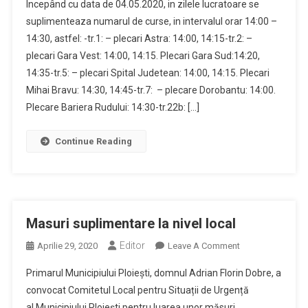
Începând cu data de 04.05.2020, in zilele lucratoare se
Curse
suplimenteaza numarul de curse, in intervalul orar 14:00 –
TCE
14:30, astfel: -tr.1: – plecari Astra: 14:00, 14:15-tr.2: –
plecari Gara Vest: 14:00, 14:15. Plecari Gara Sud:14:20,
14:35-tr.5: – plecari Spital Judetean: 14:00, 14:15. Plecari
Mihai Bravu: 14:30, 14:45-tr.7: – plecare Dorobantu: 14:00.
Plecare Bariera Rudului: 14:30-tr.22b: […]
Continue Reading
Masuri suplimentare la nivel local
Editor
On
Aprilie 29, 2020
Leave A Comment
Masuri
Primarul Municipiului Ploiești, domnul Adrian Florin Dobre, a
Suplimentare
convocat Comitetul Local pentru Situații de Urgență
La
al Municipiului Ploiești pentru luarea unor măsuri