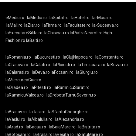
eMedic.ro
laMedic.ro
laSpital.ro
laHotel.ro
la-Masa.ro
laMall.ro
laZiar.ro
laFirma.ro
laFacultate.ro
la-Suceava.ro
laExecutareSilita.ro
laChisinau.ro
laPiatraNeamt.ro
High-
Fashion.ro
laBalti.ro
laRomania.ro
laBucuresti.ro
laClujNapoca.ro
laConstanta.ro
laCraiova.ro
laGalati.ro
laPloiesti.ro
laTimisoara.ro
laBuzau.ro
laCalarasi.ro
laDeva.ro
laFocsani.ro
laGiurgiu.ro
laMiercureaCiuc.ro
laOradea.ro
laPitesti.ro
laRamnicuSarat.ro
laRamnicuValcea.ro
laDrobetaTurnuSeverin.ro
laBrasov.ro
la-Iasi.ro
laSfantuGheorghe.ro
laVaslui.ro
laAlbaIulia.ro
laAlexandria.ro
laArad.ro
laBacau.ro
laBaiaMare.ro
laBistrita.ro
laBotosani.ro
laBraila.ro
laResita.ro
laSatuMare.ro