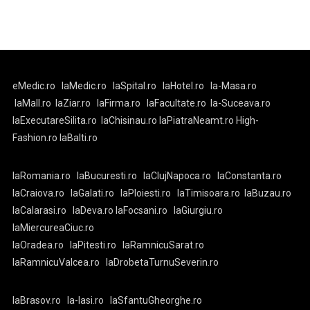
eMedic.ro
laMedic.ro
laSpital.ro
laHotel.ro
la-Masa.ro
laMall.ro
laZiar.ro
laFirma.ro
laFacultate.ro
la-Suceava.ro
laExecutareSilita.ro
laChisinau.ro
laPiatraNeamt.ro
High-
Fashion.ro
laBalti.ro
laRomania.ro
laBucuresti.ro
laClujNapoca.ro
laConstanta.ro
laCraiova.ro
laGalati.ro
laPloiesti.ro
laTimisoara.ro
laBuzau.ro
laCalarasi.ro
laDeva.ro
laFocsani.ro
laGiurgiu.ro
laMiercureaCiuc.ro
laOradea.ro
laPitesti.ro
laRamnicuSarat.ro
laRamnicuValcea.ro
laDrobetaTurnuSeverin.ro
laBrasov.ro
la-Iasi.ro
laSfantuGheorghe.ro