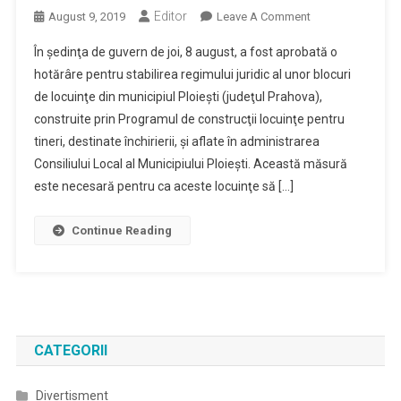
Editor
On
August 9, 2019
Leave A Comment
162
În şedinţa de guvern de joi, 8 august, a fost aprobată o
De
hotărâre pentru stabilirea regimului juridic al unor blocuri
Locuinţe
de locuinţe din municipiul Ploieşti (judeţul Prahova),
Din
construite prin Programul de construcţii locuinţe pentru
Ploieşti
Vor
tineri, destinate închirierii, şi aflate în administrarea
Trece
Consiliului Local al Municipiului Ploieşti. Această măsură
Din
este necesară pentru ca aceste locuinţe să […]
Proprietatea
Publică
Continue Reading
A
Statului
În
Proprietatea
Privată
A
CATEGORII
Acestuia
Divertisment