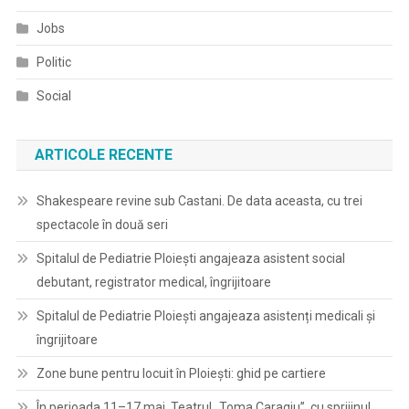
Jobs
Politic
Social
ARTICOLE RECENTE
Shakespeare revine sub Castani. De data aceasta, cu trei
spectacole în două seri
Spitalul de Pediatrie Ploieşti angajeaza asistent social
debutant, registrator medical, îngrijitoare
Spitalul de Pediatrie Ploieşti angajeaza asistenți medicali și
îngrijitoare
Zone bune pentru locuit în Ploiești: ghid pe cartiere
În perioada 11–17 mai, Teatrul „Toma Caragiu”, cu sprijinul