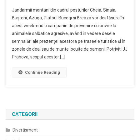
IJJ
Jandarmii montani din cadrul posturilor Cheia, Sinaia,
Prahova:
Buşteni, Azuga, Platoul Bucegi şi Breaza vor desfăşura în
Campanie
acest week-end o campanie de prevenire cu privire la
De
animalele sălbatice agresive, având în vedere desele
Prevenire
Cu
semnalări ale prezenţei acestora pe traseele turistice şi în
Privire
zonele de deal sau de munte locuite de oameni. Potrivit IJJ
La
Prahova, scopul acestor […]
Animalele
Sălbatice
Continue Reading
Agresive
CATEGORII
Divertisment