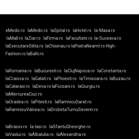
eMedic.ro
laMedic.ro
laSpital.ro
laHotel.ro
la-Masa.ro
laMall.ro
laZiar.ro
laFirma.ro
laFacultate.ro
la-Suceava.ro
laExecutareSilita.ro
laChisinau.ro
laPiatraNeamt.ro
High-
Fashion.ro
laBalti.ro
laRomania.ro
laBucuresti.ro
laClujNapoca.ro
laConstanta.ro
laCraiova.ro
laGalati.ro
laPloiesti.ro
laTimisoara.ro
laBuzau.ro
laCalarasi.ro
laDeva.ro
laFocsani.ro
laGiurgiu.ro
laMiercureaCiuc.ro
laOradea.ro
laPitesti.ro
laRamnicuSarat.ro
laRamnicuValcea.ro
laDrobetaTurnuSeverin.ro
laBrasov.ro
la-Iasi.ro
laSfantuGheorghe.ro
laVaslui.ro
laAlbaIulia.ro
laAlexandria.ro