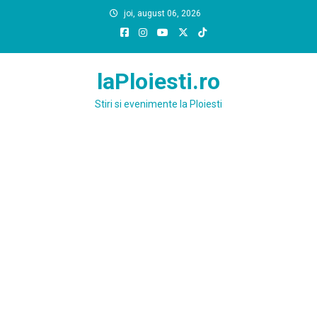
Skip
joi, august 06, 2026
to
content
laPloiesti.ro
Stiri si evenimente la Ploiesti