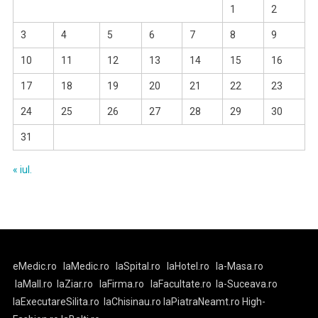
1
2
3
4
5
6
7
8
9
10
11
12
13
14
15
16
17
18
19
20
21
22
23
24
25
26
27
28
29
30
31
« iul.
eMedic.ro
laMedic.ro
laSpital.ro
laHotel.ro
la-Masa.ro
laMall.ro
laZiar.ro
laFirma.ro
laFacultate.ro
la-Suceava.ro
laExecutareSilita.ro
laChisinau.ro
laPiatraNeamt.ro
High-