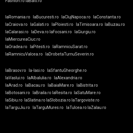
Fashion.ro
laBalti.ro
laRomania.ro
laBucuresti.ro
laClujNapoca.ro
laConstanta.ro
laCraiova.ro
laGalati.ro
laPloiesti.ro
laTimisoara.ro
laBuzau.ro
laCalarasi.ro
laDeva.ro
laFocsani.ro
laGiurgiu.ro
laMiercureaCiuc.ro
laOradea.ro
laPitesti.ro
laRamnicuSarat.ro
laRamnicuValcea.ro
laDrobetaTurnuSeverin.ro
laBrasov.ro
la-Iasi.ro
laSfantuGheorghe.ro
laVaslui.ro
laAlbaIulia.ro
laAlexandria.ro
laArad.ro
laBacau.ro
laBaiaMare.ro
laBistrita.ro
laBotosani.ro
laBraila.ro
laResita.ro
laSatuMare.ro
laSibiu.ro
laSlatina.ro
laSlobozia.ro
laTargoviste.ro
laTarguJiu.ro
laTarguMures.ro
laTulcea.ro
laZalau.ro