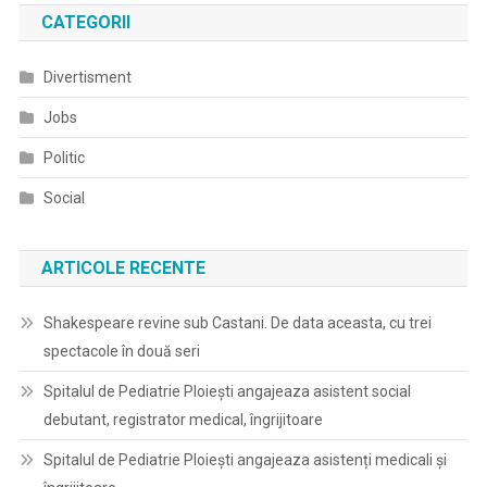
A
CATEGORII
VII-
A
Divertisment
Ediţie
A
Jobs
Festivalului
Politic
Cu
Titlul
Social
„ALFABETUL
CONVIEŢUIRII
ARTICOLE RECENTE
Shakespeare revine sub Castani. De data aceasta, cu trei
spectacole în două seri
Spitalul de Pediatrie Ploieşti angajeaza asistent social
debutant, registrator medical, îngrijitoare
Spitalul de Pediatrie Ploieşti angajeaza asistenți medicali și