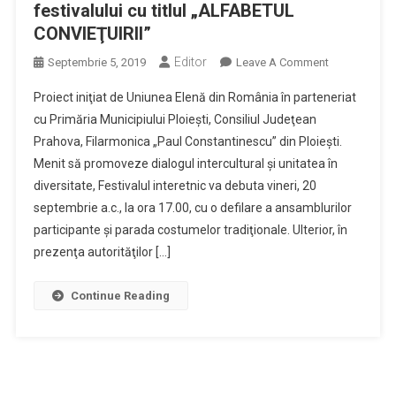
festivalului cu titlul „ALFABETUL
CONVIEŢUIRII”
Editor
On
Septembrie 5, 2019
Leave A Comment
În
Proiect iniţiat de Uniunea Elenă din România în parteneriat
Perioada
cu Primăria Municipiului Ploieşti, Consiliul Judeţean
20-
Prahova, Filarmonica „Paul Constantinescu” din Ploieşti.
22
Menit să promoveze dialogul intercultural şi unitatea în
Septembrie
2019
diversitate, Festivalul interetnic va debuta vineri, 20
Vor
septembrie a.c., la ora 17.00, cu o defilare a ansamblurilor
Avea
participante şi parada costumelor tradiţionale. Ulterior, în
Loc
prezenţa autorităţilor […]
La
Ploieşti
Continue Reading
Manifestările
Prilejuite
De
Cea
De-