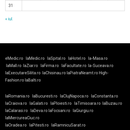
31
« iul.
eMedic.ro
laMedic.ro
laSpital.ro
laHotel.ro
la-Masa.ro
laMall.ro
laZiar.ro
laFirma.ro
laFacultate.ro
la-Suceava.ro
laExecutareSilita.ro
laChisinau.ro
laPiatraNeamt.ro
High-
Fashion.ro
laBalti.ro
laRomania.ro
laBucuresti.ro
laClujNapoca.ro
laConstanta.ro
laCraiova.ro
laGalati.ro
laPloiesti.ro
laTimisoara.ro
laBuzau.ro
laCalarasi.ro
laDeva.ro
laFocsani.ro
laGiurgiu.ro
laMiercureaCiuc.ro
laOradea.ro
laPitesti.ro
laRamnicuSarat.ro