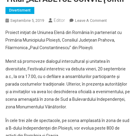
Divertisment
Editor
On
Septembrie 5, 2019
Leave A Comment
În
Proiect iniţiat de Uniunea Elenă din România în parteneriat cu
Perioada
Primăria Municipiului Ploieşti, Consiliul Judeţean Prahova,
20-
Filarmonica „Paul Constantinescu” din Ploieşti.
22
Septembrie
Menit să promoveze dialogul intercultural şi unitatea în
2019
diversitate, Festivalul interetnic va debuta vineri, 20 septembrie
Vor
Avea
a.c., la ora 17.00, cu o defilare a ansamblurilor participante şi
Loc
parada costumelor tradiţionale. Ulterior, în prezenţa autorităţilor
La
şi a invitaţilor va avea loc deschiderea oficială a evenimentului, pe
Ploieşti
scena amenajată în zona de Sud a Bulevardului Independenţei,
Manifestările
zona Monumentului Vânătorilor.
Prilejuite
De
În cele trei zile de spectacole, pe scena amplasată în zona de sud
Cea
a B-dului Independenţei din Ploieşti, vor evolua peste 800 de
De-
artişti din România şi Grecia.