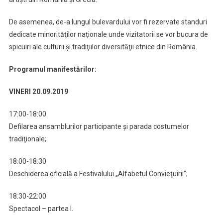
A
VII-
De asemenea, de-a lungul bulevardului vor fi rezervate standuri
A
dedicate minorităţilor naţionale unde vizitatorii se vor bucura de
Ediţie
spicuiri ale culturii şi tradiţiilor diversităţii etnice din România.
A
Festivalului
Programul manifestărilor:
Cu
Titlul
VINERI 20.09.2019
„ALFABETUL
CONVIEŢUIRII”
17:00-18:00
Defilarea ansamblurilor participante şi parada costumelor
tradiţionale;
18:00-18:30
Deschiderea oficială a Festivalului „Alfabetul Convieţuirii”;
18:30-22:00
Spectacol – partea I.