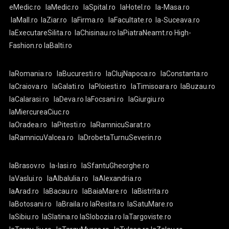
eMedic.ro
laMedic.ro
laSpital.ro
laHotel.ro
la-Masa.ro
laMall.ro
laZiar.ro
laFirma.ro
laFacultate.ro
la-Suceava.ro
laExecutareSilita.ro
laChisinau.ro
laPiatraNeamt.ro
High-
Fashion.ro
laBalti.ro
laRomania.ro
laBucuresti.ro
laClujNapoca.ro
laConstanta.ro
laCraiova.ro
laGalati.ro
laPloiesti.ro
laTimisoara.ro
laBuzau.ro
laCalarasi.ro
laDeva.ro
laFocsani.ro
laGiurgiu.ro
laMiercureaCiuc.ro
laOradea.ro
laPitesti.ro
laRamnicuSarat.ro
laRamnicuValcea.ro
laDrobetaTurnuSeverin.ro
laBrasov.ro
la-Iasi.ro
laSfantuGheorghe.ro
laVaslui.ro
laAlbaIulia.ro
laAlexandria.ro
laArad.ro
laBacau.ro
laBaiaMare.ro
laBistrita.ro
laBotosani.ro
laBraila.ro
laResita.ro
laSatuMare.ro
laSibiu.ro
laSlatina.ro
laSlobozia.ro
laTargoviste.ro