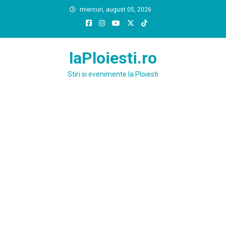
Skip
miercuri, august 05, 2026
to
content
laPloiesti.ro
Stiri si evenimente la Ploiesti