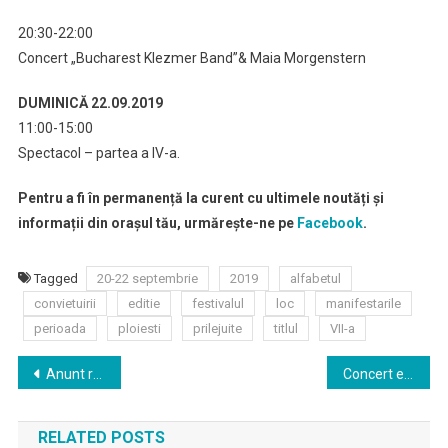
20:30-22:00
Concert „Bucharest Klezmer Band”& Maia Morgenstern
DUMINICĂ 22.09.2019
11:00-15:00
Spectacol – partea a IV-a.
Pentru a fi în permanență la curent cu ultimele noutăți și
informații din orașul tău, urmărește-ne pe
Facebook
.
Tagged
20-22 septembrie
2019
alfabetul
convietuirii
editie
festivalul
loc
manifestarile
perioada
ploiesti
prilejuite
titlul
VII-a
Navigare
Anunt referitor la traseul 444B
Concert extraordinar in deschiderea stagiunii 67
în
RELATED POSTS