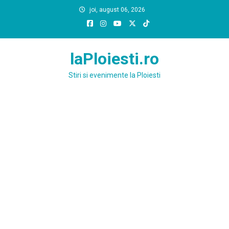
Skip
joi, august 06, 2026
to
content
laPloiesti.ro
Stiri si evenimente la Ploiesti