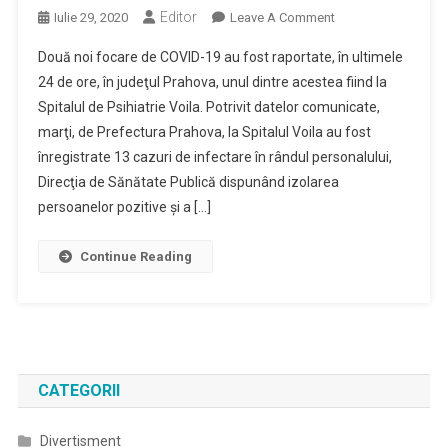
Editor
On
Iulie 29, 2020
Leave A Comment
Două
Două noi focare de COVID-19 au fost raportate, în ultimele
Focare
24 de ore, în judeţul Prahova, unul dintre acestea fiind la
Noi
Spitalul de Psihiatrie Voila. Potrivit datelor comunicate,
De
marţi, de Prefectura Prahova, la Spitalul Voila au fost
COVID-
19
înregistrate 13 cazuri de infectare în rândul personalului,
În
Direcţia de Sănătate Publică dispunând izolarea
Judeţ,
persoanelor pozitive şi a […]
Unul
Fiind
Continue Reading
La
Spitalul
Voila
CATEGORII
Divertisment