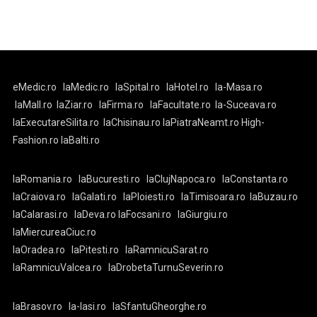
eMedic.ro
laMedic.ro
laSpital.ro
laHotel.ro
la-Masa.ro
laMall.ro
laZiar.ro
laFirma.ro
laFacultate.ro
la-Suceava.ro
laExecutareSilita.ro
laChisinau.ro
laPiatraNeamt.ro
High-
Fashion.ro
laBalti.ro
laRomania.ro
laBucuresti.ro
laClujNapoca.ro
laConstanta.ro
laCraiova.ro
laGalati.ro
laPloiesti.ro
laTimisoara.ro
laBuzau.ro
laCalarasi.ro
laDeva.ro
laFocsani.ro
laGiurgiu.ro
laMiercureaCiuc.ro
laOradea.ro
laPitesti.ro
laRamnicuSarat.ro
laRamnicuValcea.ro
laDrobetaTurnuSeverin.ro
laBrasov.ro
la-Iasi.ro
laSfantuGheorghe.ro