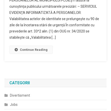
PERSOANELOR AL MUNICIPIULUI PLOIEŞTI aduce la
Public
cunoştinţa publicului următoarele precizări: – SERVICIUL
Local
EVIDENŢA INFORMATIZATĂ A PERSOANELOR:
De
Evidenta
Valabilitatea actelor de identitate se prelungește cu 90 de
A
zile de la încetarea stării de urgență În conformitate cu
Persoanelor
prevederile art. 33^2 alin. (1) din OUG nr. 34/2020 se
stabilește că „Valabilitatea […]
Continue Reading
CATEGORII
Divertisment
Jobs