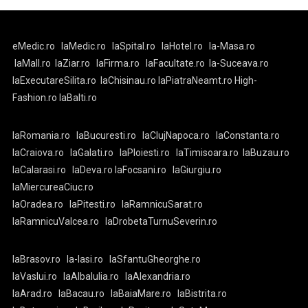
eMedic.ro
laMedic.ro
laSpital.ro
laHotel.ro
la-Masa.ro
laMall.ro
laZiar.ro
laFirma.ro
laFacultate.ro
la-Suceava.ro
laExecutareSilita.ro
laChisinau.ro
laPiatraNeamt.ro
High-
Fashion.ro
laBalti.ro
laRomania.ro
laBucuresti.ro
laClujNapoca.ro
laConstanta.ro
laCraiova.ro
laGalati.ro
laPloiesti.ro
laTimisoara.ro
laBuzau.ro
laCalarasi.ro
laDeva.ro
laFocsani.ro
laGiurgiu.ro
laMiercureaCiuc.ro
laOradea.ro
laPitesti.ro
laRamnicuSarat.ro
laRamnicuValcea.ro
laDrobetaTurnuSeverin.ro
laBrasov.ro
la-Iasi.ro
laSfantuGheorghe.ro
laVaslui.ro
laAlbaIulia.ro
laAlexandria.ro
laArad.ro
laBacau.ro
laBaiaMare.ro
laBistrita.ro