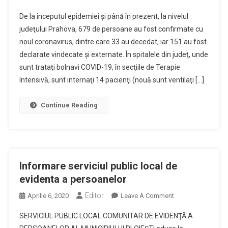
Informare
De la începutul epidemiei şi până în prezent, la nivelul
De
judeţului Prahova, 679 de persoane au fost confirmate cu
Presă
noul coronavirus, dintre care 33 au decedat, iar 151 au fost
Privind
declarate vindecate şi externate. În spitalele din judeţ, unde
Situaţia
COVID-
sunt trataţi bolnavi COVID-19, în secţiile de Terapie
19
Intensivă, sunt internaţi 14 pacienţi (nouă sunt ventilaţi […]
În
Prahova,
Continue Reading
09
IULIE
2020
Informare serviciul public local de
evidenta a persoanelor
Editor
On
Aprilie 6, 2020
Leave A Comment
Informare
SERVICIUL PUBLIC LOCAL COMUNITAR DE EVIDENŢĂ A
Serviciul