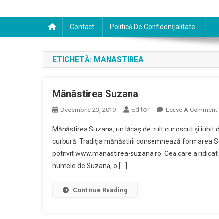
Contact
Politică De Confidențialitate
ETICHETĂ:
MANASTIREA
Mănăstirea Suzana
Editor
Decembrie 23, 2019
Leave A Comment
Mănăstirea Suzana, un lăcaș de cult cunoscut și iubit de
curbură. Tradiția mănăstirii consemnează formarea Schi
potrivit www.manastirea-suzana.ro. Cea care a ridica
numele de Suzana, o […]
Continue Reading