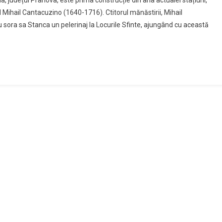
 județul Prahova, este prima construcție din aria actualei stațiuni,
rul Mihail Cantacuzino (1640-1716). Ctitorul mănăstirii, Mihail
l
sora sa Stanca un pelerinaj la Locurile Sfinte, ajungând cu această
)