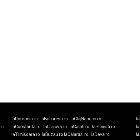
laRomania.ro
laBucuresti.ro
laClujNapoca.ro
la
ro
laConstanta.ro
laCraiova.ro
laGalati.ro
laPloiesti.ro
l
laTimisoara.ro
laBuzau.ro
laCalarasi.ro
laDeva.ro
la