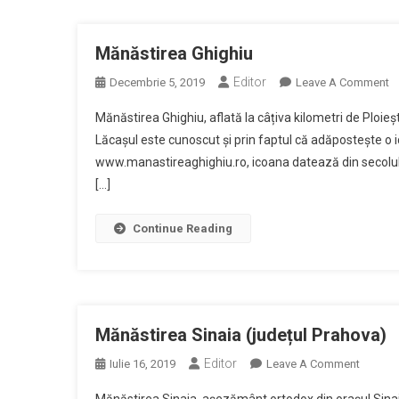
Mănăstirea Ghighiu
Editor
O
Decembrie 5, 2019
Leave A Comment
M
Mănăstirea Ghighiu, aflată la câțiva kilometri de Ploieș
G
Lăcașul este cunoscut și prin faptul că adăpostește o i
www.manastireaghighiu.ro, icoana datează din secolul a
[…]
Continue Reading
Mănăstirea Sinaia (județul Prahova)
Editor
On
Iulie 16, 2019
Leave A Comment
Mănăsti