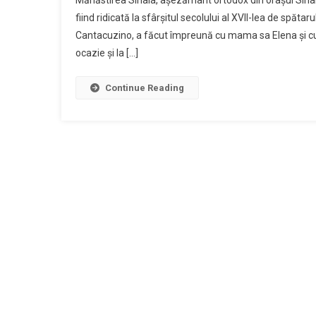
Mănăstirea Sinaia, așezământ ortodox din orașul Sinaia,
Sinaia
fiind ridicată la sfârșitul secolului al XVII-lea de spăta
(județu
Cantacuzino, a făcut împreună cu mama sa Elena și cu 
Prahova
ocazie și la […]
Continue Reading