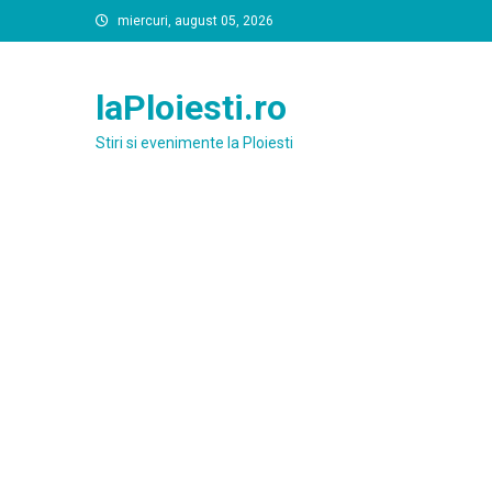
Skip
miercuri, august 05, 2026
to
content
laPloiesti.ro
Stiri si evenimente la Ploiesti