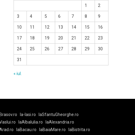
1
2
3
4
5
6
7
8
9
10
11
12
13
14
15
16
17
18
19
20
21
22
23
24
25
26
27
28
29
30
31
« iul.
Brasov.ro
la-Iasi.ro
laSfantuGheorghe.ro
aVaslui.ro
laAlbaIulia.ro
laAlexandria.ro
Arad.ro
laBacau.ro
laBaiaMare.ro
laBistrita.ro