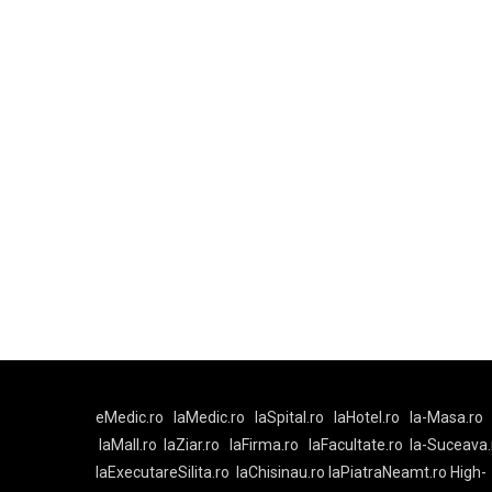
eMedic.ro
laMedic.ro
laSpital.ro
laHotel.ro
la-Masa.ro
laMall.ro
laZiar.ro
laFirma.ro
laFacultate.ro
la-Suceava.
laExecutareSilita.ro
laChisinau.ro
laPiatraNeamt.ro
High-