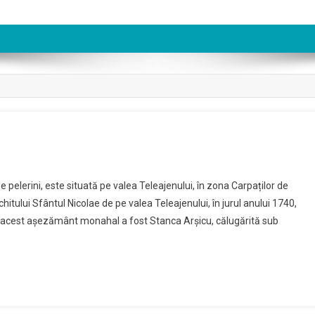
On
Mănăstirea
 pelerini, este situată pe valea Teleajenului, în zona Carpaților de
Suzana
tului Sfântul Nicolae de pe valea Teleajenului, în jurul anului 1740,
t acest așezământ monahal a fost Stanca Arșicu, călugărită sub