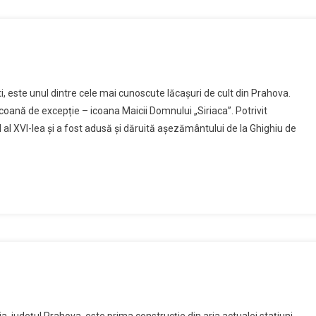
n
ănăstirea
ti, este unul dintre cele mai cunoscute lăcașuri de cult din Prahova.
highiu
coană de excepție – icoana Maicii Domnului „Siriaca”. Potrivit
l XVI-lea și a fost adusă și dăruită așezământului de la Ghighiu de
rea