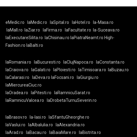
eMedic.ro
laMedic.ro
laSpital.ro
laHotel.ro
la-Masa.ro
laMall.ro
laZiar.ro
laFirma.ro
laFacultate.ro
la-Suceava.ro
laExecutareSilita.ro
laChisinau.ro
laPiatraNeamt.ro
High-
Fashion.ro
laBalti.ro
laRomania.ro
laBucuresti.ro
laClujNapoca.ro
laConstanta.ro
laCraiova.ro
laGalati.ro
laPloiesti.ro
laTimisoara.ro
laBuzau.ro
laCalarasi.ro
laDeva.ro
laFocsani.ro
laGiurgiu.ro
laMiercureaCiuc.ro
laOradea.ro
laPitesti.ro
laRamnicuSarat.ro
laRamnicuValcea.ro
laDrobetaTurnuSeverin.ro
laBrasov.ro
la-Iasi.ro
laSfantuGheorghe.ro
laVaslui.ro
laAlbaIulia.ro
laAlexandria.ro
laArad.ro
laBacau.ro
laBaiaMare.ro
laBistrita.ro