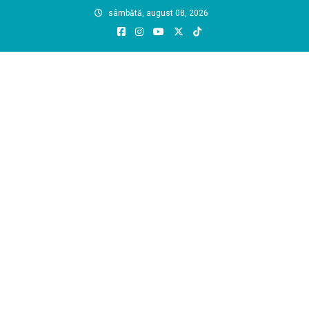
Skip
sâmbătă, august 08, 2026
to
content