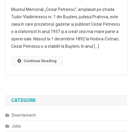
Muzeul
Muzeul Memorial „Cezar Petrescu”, amplasat pe strada
Memorial
Tudor Vladimirescu nr. 1 din Bușteni, județul Prahova, este
Cezar
casa în care prozatorul, gazetar și publicist Cezar Petrescu
Petrescu
s-a statornicit în anul 1937 și a creat cea mai mare parte a
Din
Bușteni
operei sale. Născut la 1 decembrie 1892 la Hodora-Cotnari,
Cezar Petrescu s-a stabilit la Bușteni, în anul […]
Continue Reading
CATEGORII
Divertisment
Jobs