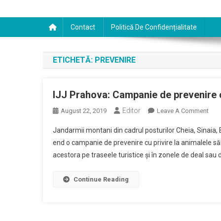
Contact
Politică De Confidențialitate
ETICHETĂ:
PREVENIRE
IJJ Prahova: Campanie de prevenire cu
Editor
On
August 22, 2019
Leave A Comment
IJJ
Jandarmii montani din cadrul posturilor Cheia, Sinaia,
Prah
end o campanie de prevenire cu privire la animalele să
Cam
acestora pe traseele turistice şi în zonele de deal sau
De
Prev
Cu
Continue Reading
Privi
La
Anim