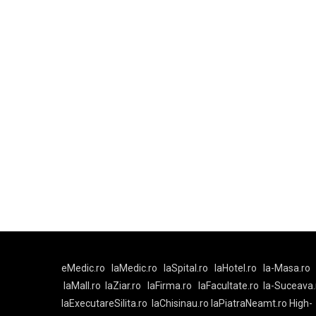
eMedic.ro
laMedic.ro
laSpital.ro
laHotel.ro
la-Masa.ro
laMall.ro
laZiar.ro
laFirma.ro
laFacultate.ro
la-Suceava.
laExecutareSilita.ro
laChisinau.ro
laPiatraNeamt.ro
High-