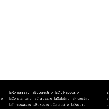
laRomania.ro
laBucuresti.ro
laClujNapoca.ro
la
ro
laConstanta.ro
laCraiova.ro
laGalati.ro
laPloiesti.ro
l
laTimisoara.ro
laBuzau.ro
laCalarasi.ro
laDeva.ro
la