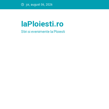
Skip
joi, august 06, 2026
to
content
laPloiesti.ro
Stiri si evenimente la Ploiesti