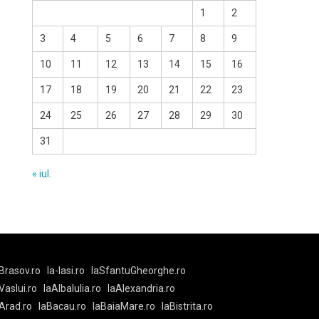
1
2
3
4
5
6
7
8
9
10
11
12
13
14
15
16
17
18
19
20
21
22
23
24
25
26
27
28
29
30
31
« iul.
Brasov.ro
la-Iasi.ro
laSfantuGheorghe.ro
aVaslui.ro
laAlbaIulia.ro
laAlexandria.ro
Arad.ro
laBacau.ro
laBaiaMare.ro
laBistrita.ro