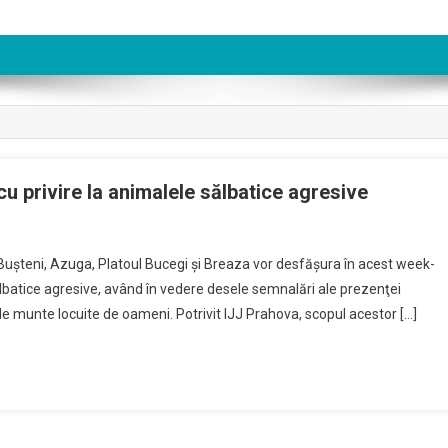
 privire la animalele sălbatice agresive
 Buşteni, Azuga, Platoul Bucegi şi Breaza vor desfăşura în acest week-
ova:
lbatice agresive, având în vedere desele semnalări ale prezenţei
panie
 de munte locuite de oameni. Potrivit IJJ Prahova, scopul acestor […]
enire
re
alele