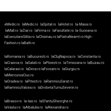
eMedic.ro
laMedic.ro
laSpital.ro
laHotel.ro
la-Masa.ro
laMall.ro
laZiar.ro
laFirma.ro
laFacultate.ro
la-Suceava.ro
laExecutareSilita.ro
laChisinau.ro
laPiatraNeamt.ro
High-
Fashion.ro
laBalti.ro
laRomania.ro
laBucuresti.ro
laClujNapoca.ro
laConstanta.ro
laCraiova.ro
laGalati.ro
laPloiesti.ro
laTimisoara.ro
laBuzau.ro
laCalarasi.ro
laDeva.ro
laFocsani.ro
laGiurgiu.ro
laMiercureaCiuc.ro
laOradea.ro
laPitesti.ro
laRamnicuSarat.ro
laRamnicuValcea.ro
laDrobetaTurnuSeverin.ro
laBrasov.ro
la-Iasi.ro
laSfantuGheorghe.ro
laVaslui.ro
laAlbaIulia.ro
laAlexandria.ro