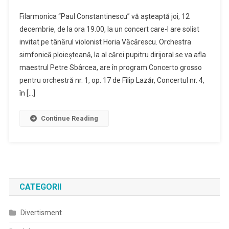
Violonistul
Filarmonica “Paul Constantinescu” vă așteaptă joi, 12
Horia
decembrie, de la ora 19.00, la un concert care-l are solist
Vacarescu
invitat pe tânărul violonist Horia Văcărescu. Orchestra
In
simfonică ploieşteană, la al cărei pupitru dirijoral se va afla
Premiera
Pe
maestrul Petre Sbârcea, are în program Concerto grosso
Scena
pentru orchestră nr. 1, op. 17 de Filip Lazăr, Concertul nr. 4,
Filarmonicii
în […]
Din
Ploiesti
Continue Reading
CATEGORII
Divertisment