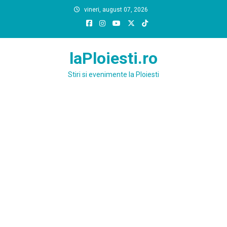
Skip
vineri, august 07, 2026
to
content
laPloiesti.ro
Stiri si evenimente la Ploiesti