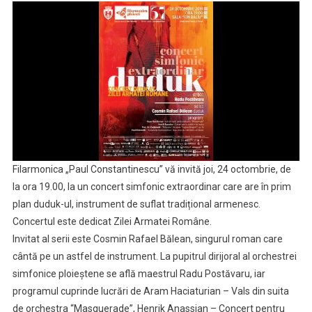
La
Ploiesti:
Concert
De
Duduk
Pe
Scena
Filarmonicii
Filarmonica „Paul Constantinescu” vă invită joi, 24 octombrie, de
la ora 19.00, la un concert simfonic extraordinar care are în prim
plan duduk-ul, instrument de suflat tradițional armenesc.
Concertul este dedicat Zilei Armatei Române.
Invitat al serii este Cosmin Rafael Bălean, singurul roman care
cântă pe un astfel de instrument. La pupitrul dirijoral al orchestrei
simfonice ploieștene se află maestrul Radu Postăvaru, iar
programul cuprinde lucrări de Aram Haciaturian – Vals din suita
de orchestra “Masquerade”, Henrik Anassian – Concert pentru