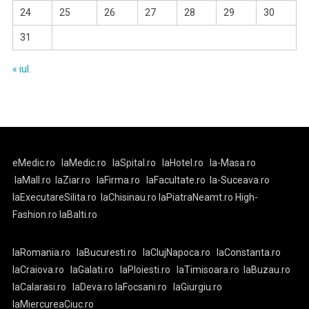
24
25
26
27
28
29
30
31
« iul.
eMedic.ro
laMedic.ro
laSpital.ro
laHotel.ro
la-Masa.ro
laMall.ro
laZiar.ro
laFirma.ro
laFacultate.ro
la-Suceava.ro
laExecutareSilita.ro
laChisinau.ro
laPiatraNeamt.ro
High-
Fashion.ro
laBalti.ro
laRomania.ro
laBucuresti.ro
laClujNapoca.ro
laConstanta.ro
laCraiova.ro
laGalati.ro
laPloiesti.ro
laTimisoara.ro
laBuzau.ro
laCalarasi.ro
laDeva.ro
laFocsani.ro
laGiurgiu.ro
laMiercureaCiuc.ro