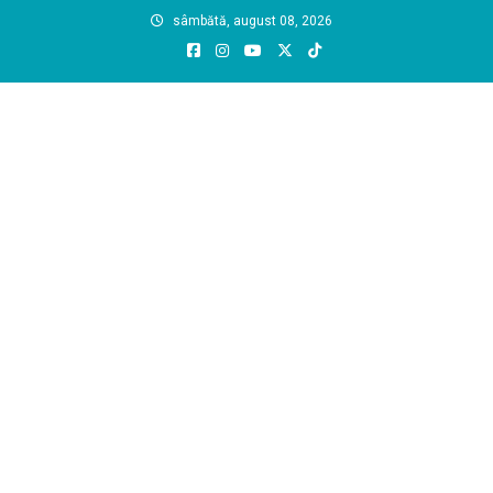
Skip
sâmbătă, august 08, 2026
to
content