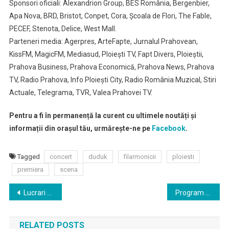
Sponsori oficiali: Alexandrion Group, BES România, Bergenbier,
Apa Nova, BRD, Bristot, Conpet, Cora, Școala de Flori, The Fable,
PECEF, Stenota, Delice, West Mall.
Parteneri media: Agerpres, ArteFapte, Jurnalul Prahovean,
KissFM, MagicFM, Mediasud, Ploiești TV, Fapt Divers, Ploieștii,
Prahova Business, Prahova Economică, Prahova News, Prahova
TV, Radio Prahova, Info Ploiești City, Radio România Muzical, Stiri
Actuale, Telegrama, TVR, Valea Prahovei TV.
Pentru a fi în permanență la curent cu ultimele noutăți și
informații din orașul tău, urmărește-ne pe
Facebook
.
Tagged
concert
duduk
filarmonicii
ploiesti
premiera
scena
Navigare
Lucrari de modernizare semafoare si treceri pietonale
Program de voluntariat la Politia Locala Ploiesti
în
RELATED POSTS