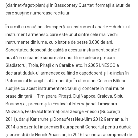
(clarinet-fagot-pian) şi în Bassoonery Quartet, formații alături de
care susține numeroase recitaluri.
În urmă cu nouă ani descoperă un instrument aparte – duduk-ul,
instrument armenesc, care este unul dintre cele mai vechi
instrumente din lume, cu o istorie de peste 3.000 de ani.
Sonoritatea deosebit de caldă a acestui instrument poate fi
auzită în coloanele sonore ale unor filme celebre precum
Gladiatorul, Troia, Pirații din Caraibe etc. În 2005 UNESCO a
declarat duduk-ul armenesc ca fiind o capodoperă și l-a inclus în
Patrimoniul Intangibil al Umanității. În ultimii ani Cosmin Bălean
susține cu acest instrument recitaluri și concerte în mai multe
oraşe din țară – Timișoara, Pitești, Cluj Napoca, Craiova, Sibiu,
Brasov ş.a., precum și la Festivalul Internațional Timișoara
Muzicală, Festivalul Internațional George Enescu (București
2011), dar și Karlsruhe și Donaufest Neu-Ulm 2012 Germania. În
2014 a prezentat în premieră europeană Concertul pentru duduk
și orchestră de Henrik Anassian, în 2016 l-a cântat acompaniat de