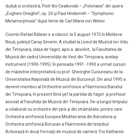
duduk si orchestră, Piotr Ilici Ceaikovski – „Polonaise” din opera
„Evgheni Oneghin”, op. 24 și Paul Hindemith – “Symphonic
Metamorphosis” după teme de Carl Maria von Weber.
Cosmin Rafael Bălean s-a născut la 5 august 1972 în Moldova
Nouă, judeţul Caraş Severin. A studiat la Liceul de Muzică Ion Vidu
din Timişoara, clasa de fagot, apoi a absolvit, la Facultatea de
Muzică din cadrul Universităţii de Vest din Timişoara, acelaşi
instrument (1990-1995). În perioada 1991 -1993 a urmat cursuri
de măiestrie interpretativă cu prof. Gheorghe Cuciureanu de la
Universitatea Naţională de Muzică din Bucureşti. Din anul 1995 a
devenit membru al Orchestrei simfonice a Filarmonicii Banatul
din Timişoara, în prezent fiind şef la partida de fagot şi profesor
asociat al Facultăţii de Muzică din Timişoara. De-a lungul timpului
a colaborat cu orchestre din țară și din străinătate, printre care
Orchestra simfonică Europea Mediterrania din Barcelona şi
Orchestra simfonică Borusan a Filarmonicii din Istanbul.
Activează în două formaţii de muzică de cameră Trio Katharsis