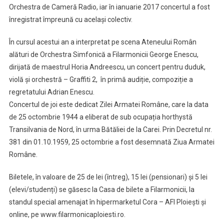
Orchestra de Cameră Radio, iar în ianuarie 2017 concertul a fost
înregistrat împreună cu același colectiv.
În cursul acestui an a interpretat pe scena Ateneului Român
alături de Orchestra Simfonică a Filarmonicii George Enescu,
dirijată de maestrul Horia Andreescu, un concert pentru duduk,
violă și orchestră – Graffiti 2, în primă audiție, compoziție a
regretatului Adrian Enescu.
Concertul de joi este dedicat Zilei Armatei Române, care la data
de 25 octombrie 1944 a eliberat de sub ocupația horthystă
Transilvania de Nord, în urma Bătăliei de la Carei. Prin Decretul nr.
381 din 01.10.1959, 25 octombrie a fost desemnată Ziua Armatei
Române.
Biletele, în valoare de 25 de lei (întreg), 15 lei (pensionari) și 5 lei
(elevi/studenți) se găsesc la Casa de bilete a Filarmonicii, la
standul special amenajat în hipermarketul Cora – AFI Ploiești și
online, pe www.filarmonicaploiesti.ro.