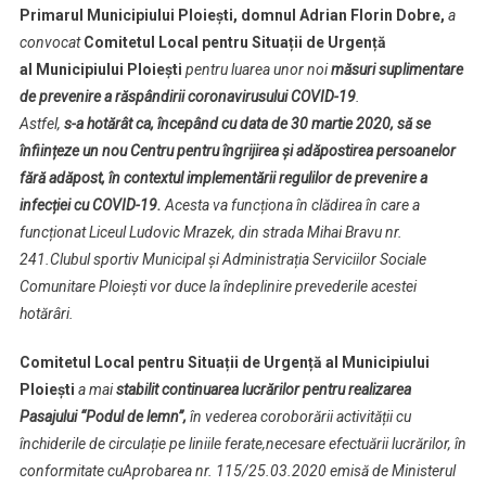
Primarul Municipiului Ploiești, domnul Adrian Florin Dobre,
a
Masuri
convocat
Comitetul Local pentru Situații de Urgență
Luate
al
Municipiului Ploiești
pentru luarea unor noi
măsuri suplimentare
De
de prevenire a răspândirii coronavirusului COVID-19
Comitetul
.
Local
Astfel,
s-a hotărât ca, începând cu data de 30 martie 2020, să se
Pentru
înființeze un nou Centru pentru îngrijirea și adăpostirea persoanelor
Situatii
fără adăpost, în contextul implementării regulilor de prevenire a
De
infecției cu COVID-19.
Acesta va funcționa în clădirea în care a
Urgenta
funcționat Liceul Ludovic Mrazek, din strada Mihai Bravu nr.
241.Clubul sportiv Municipal și Administrația Serviciilor Sociale
Comunitare Ploiești vor duce la îndeplinire prevederile acestei
hotărâri.
Comitetul Local pentru Situații de Urgență al
Municipiului
Ploiești
a mai
stabilit continuarea lucrărilor pentru realizarea
Pasajului “Podul de lemn”,
în vederea coroborării activității cu
închiderile de circulație pe liniile ferate,necesare efectuării lucrărilor, în
conformitate cuAprobarea nr. 115/25.03.2020 emisă de Ministerul