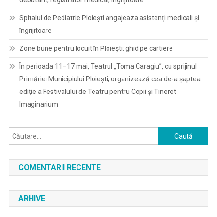
debutant, registrator medical, îngrijitoare
Spitalul de Pediatrie Ploieşti angajeaza asistenți medicali și
îngrijitoare
Zone bune pentru locuit în Ploiești: ghid pe cartiere
În perioada 11–17 mai, Teatrul „Toma Caragiu”, cu sprijinul
Primăriei Municipiului Ploiești, organizează cea de-a șaptea
ediție a Festivalului de Teatru pentru Copii și Tineret
Imaginarium
Caută
după:
COMENTARII RECENTE
ARHIVE