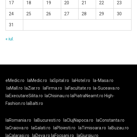
17
18
19
20
21
22
23
24
25
26
27
28
29
30
31
« iul.
eMedic.ro
laMedic.ro
laSpital.ro
laHotel.ro
la-Masa.ro
laMall.ro
laZiar.ro
laFirma.ro
laFacultate.ro
la-Suceava.ro
laExecutareSilita.ro
laChisinau.ro
laPiatraNeamt.ro
High-
Fashion.ro
laBalti.ro
laRomania.ro
laBucuresti.ro
laClujNapoca.ro
laConstanta.ro
laCraiova.ro
laGalati.ro
laPloiesti.ro
laTimisoara.ro
laBuzau.ro
laCalarasi.ro
laDeva.ro
laFocsani.ro
laGiurgiu.ro