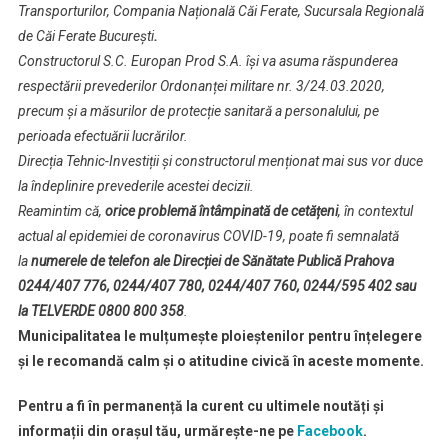
Transporturilor, Compania Națională Căi Ferate, Sucursala Regională
de Căi Ferate București
.
Constructorul S.C. Europan Prod S.A. își va asuma răspunderea
respectării prevederilor Ordonanței militare nr. 3/24.03.2020,
precum și a măsurilor de protecție sanitară a personalului, pe
perioada efectuării lucrărilor.
Direcția Tehnic-Investiții și constructorul menționat mai sus vor duce
la îndeplinire prevederile acestei decizii.
Reamintim că,
orice problemă întâmpinată de cetățeni
, în contextul
actual al epidemiei de coronavirus COVID-19, poate fi semnalată
la
numerele de telefon ale Direcției de Sănătate Publică Prahova
0244/407 776, 0244/407 780, 0244/407 760, 0244/595 402 sau
la TELVERDE 0800 800 358
.
Municipalitatea le mulțumește ploieștenilor pentru înțelegere
și le recomandă calm și o atitudine civică în aceste momente.
Pentru a fi în permanență la curent cu ultimele noutăți și
informații din orașul tău, urmărește-ne pe
Facebook
.