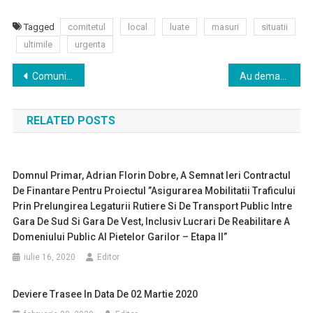
Tagged
comitetul
local
luate
masuri
situatii
ultimile
urgenta
Navigare
Comunicat de presa ASSC
Au demarat actiunile de dezinfectare la nivelul blocurilor de locuințe din municipiu
în
RELATED POSTS
articole
Domnul Primar, Adrian Florin Dobre, A Semnat Ieri Contractul
De Finantare Pentru Proiectul ”Asigurarea Mobilitatii Traficului
Prin Prelungirea Legaturii Rutiere Si De Transport Public Intre
Gara De Sud Si Gara De Vest, Inclusiv Lucrari De Reabilitare A
Domeniului Public Al Pietelor Garilor – Etapa II”
iulie 16, 2020
Editor
Deviere Trasee In Data De 02 Martie 2020